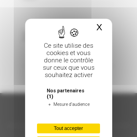
X
Masquer 
Sorry, the comment form is closed at this
time.
Ce site utilise des
cookies et vous
donne le contrôle
sur ceux que vous
souhaitez activer
Nos partenaires
(1)
Mesure d'audience
ORGANISATION
Tout accepter
C.INÉDIT