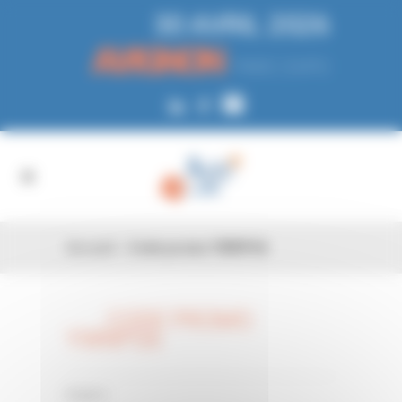
Panneau de gestion des cookies
30 AVRIL 2026
AVIGNON
PARC EXPO
Accueil
»
Code promo YWNPG6
CODE PROMO
26 FÉV
YWNPG6
0 Comments
Posted in