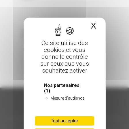
X
Masquer 
Sorry, the comment form is closed at this
time.
Ce site utilise des
cookies et vous
donne le contrôle
sur ceux que vous
souhaitez activer
Nos partenaires
(1)
Mesure d'audience
ORGANISATION
Tout accepter
C.INÉDIT