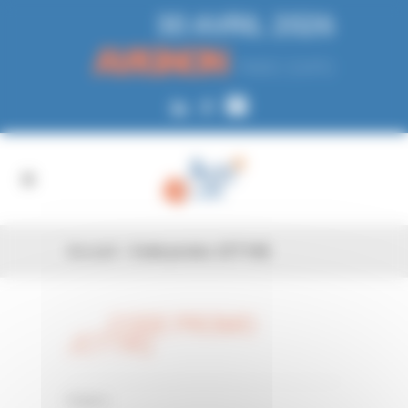
Panneau de gestion des cookies
30 AVRIL 2026
AVIGNON
PARC EXPO
Accueil
»
Code promo JCT14Q
CODE PROMO
26 FÉV
JCT14Q
0 Comments
Posted in