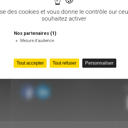
lise des cookies et vous donne le contrôle sur c
souhaitez activer
Nos partenaires
(1)
Mesure d'audience
Tout accepter
Tout refuser
Personnaliser
N