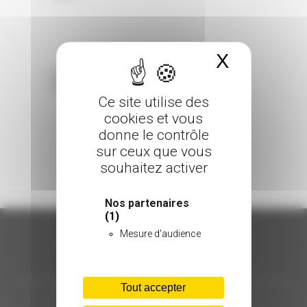
X
Masquer 
Sorry, the comment form is closed at this
time.
Ce site utilise des
cookies et vous
donne le contrôle
sur ceux que vous
souhaitez activer
Nos partenaires
(1)
Mesure d'audience
ORGANISATION
Tout accepter
C.INÉDIT