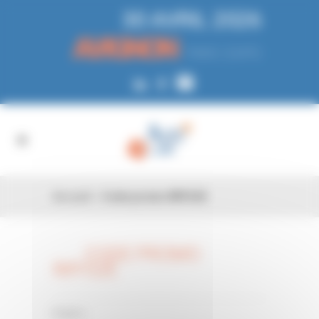
Panneau de gestion des cookies
30 AVRIL 2026
AVIGNON
PARC EXPO
Accueil
»
Code promo IMYG2E
CODE PROMO
26 FÉV
IMYG2E
0 Comments
Posted in