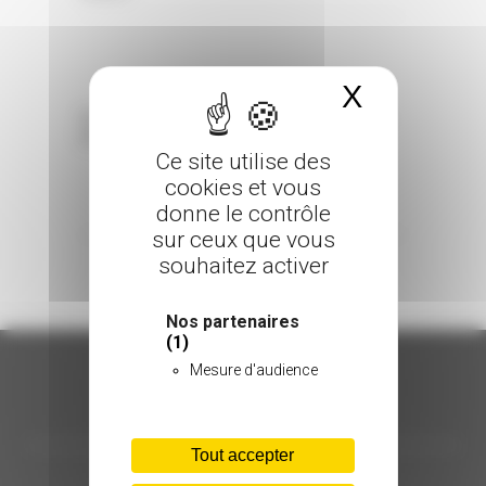
X
Masquer 
Sorry, the comment form is closed at this
time.
Ce site utilise des
cookies et vous
donne le contrôle
sur ceux que vous
souhaitez activer
Nos partenaires
(1)
Mesure d'audience
ORGANISATION
Tout accepter
C.INÉDIT