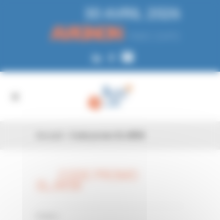
Panneau de gestion des cookies
30 AVRIL 2026
AVIGNON
PARC EXPO
Accueil
»
Code promo 0LJW5K
CODE PROMO
26 FÉV
0LJW5K
0 Comments
Posted in