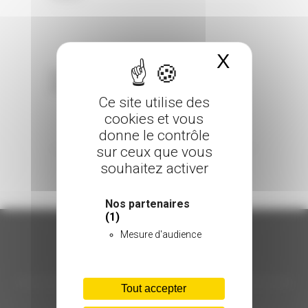
X
Masquer 
Sorry, the comment form is closed at this
time.
Ce site utilise des
cookies et vous
donne le contrôle
sur ceux que vous
souhaitez activer
Nos partenaires
(1)
Mesure d'audience
ORGANISATION
Tout accepter
C.INÉDIT