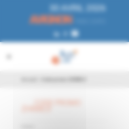
Panneau de gestion des cookies
30 AVRIL 2026
AVIGNON
PARC EXPO
Accueil
»
Code promo ZHNWL9
CODE PROMO
26 FÉV
ZHNWL9
0 Comments
Posted in