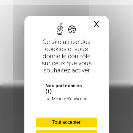
X
Masquer 
Sorry, the comment form is closed at this
time.
Ce site utilise des
cookies et vous
donne le contrôle
sur ceux que vous
souhaitez activer
Nos partenaires
(1)
Mesure d'audience
ORGANISATION
Tout accepter
C.INÉDIT
HÔTEL D’ENTREPRISES "LILLE DYNAMIC"