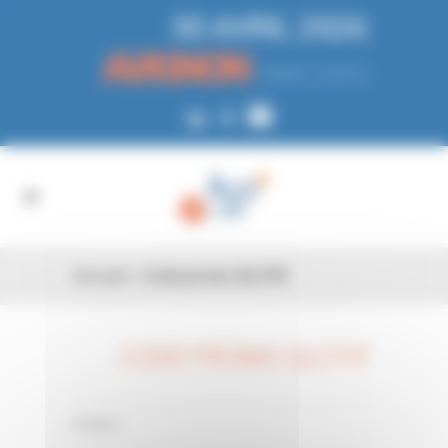
Panneau de gestion des cookies
30 AVRIL 2026
AVIGNON
PARC EXPO
Accueil
»
Code promo QLCYIF
CODE PROMO QLCYIF
26 FÉV
0 Comments
Posted in