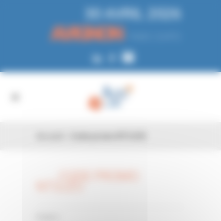
Panneau de gestion des cookies
30 AVRIL 2026
AVIGNON
PARC EXPO
Accueil
»
Code promo NT3JZU
CODE PROMO
26 FÉV
NT3JZU
0 Comments
Posted in