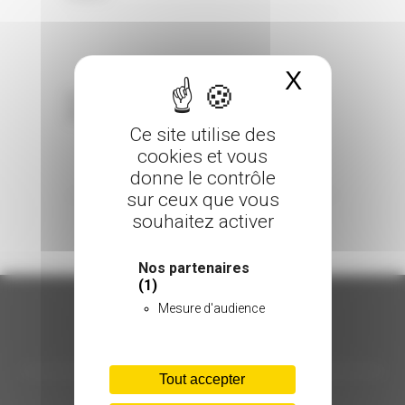
X
Masquer 
Sorry, the comment form is closed at this
time.
Ce site utilise des
cookies et vous
donne le contrôle
sur ceux que vous
souhaitez activer
Nos partenaires
(1)
Mesure d'audience
ORGANISATION
Tout accepter
C.INÉDIT