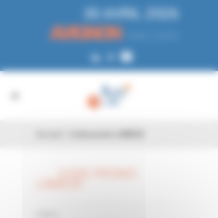
Panneau de gestion des cookies
30 AVRIL 2026
AVIGNON
PARC EXPO
Accueil
»
Code promo L0MD2X
CODE PROMO
26 FÉV
L0MD2X
0 Comments
Posted in