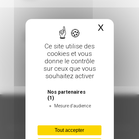
X
Masquer 
Sorry, the comment form is closed at this
time.
Ce site utilise des
cookies et vous
donne le contrôle
sur ceux que vous
souhaitez activer
Nos partenaires
(1)
Mesure d'audience
ORGANISATION
Tout accepter
C.INÉDIT