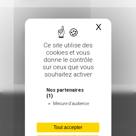
X
Masquer 
Sorry, the comment form is closed at this
time.
Ce site utilise des
cookies et vous
donne le contrôle
sur ceux que vous
souhaitez activer
Nos partenaires
(1)
Mesure d'audience
ORGANISATION
Tout accepter
C.INÉDIT