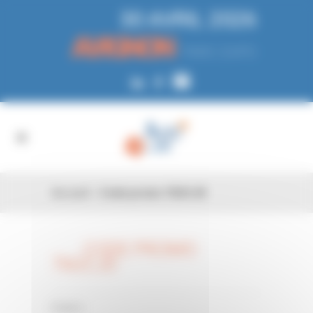
Panneau de gestion des cookies
30 AVRIL 2026
AVIGNON
PARC EXPO
Accueil
»
Code promo 76GCJD
CODE PROMO
26 FÉV
76GCJD
0 Comments
Posted in