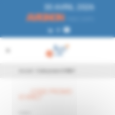
Panneau de gestion des cookies
30 AVRIL 2026
AVIGNON
PARC EXPO
Accueil
»
Code promo 614WLT
CODE PROMO
26 FÉV
614WLT
0 Comments
Posted in