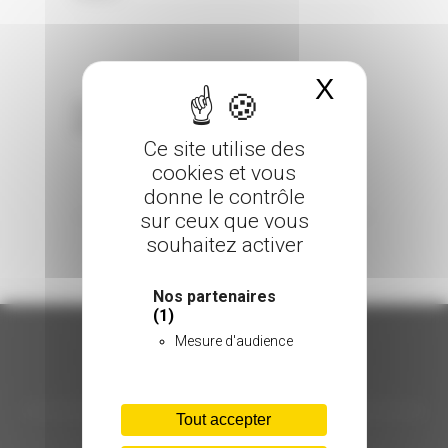
X
Masquer 
Sorry, the comment form is closed at this
time.
Ce site utilise des
cookies et vous
donne le contrôle
sur ceux que vous
souhaitez activer
Nos partenaires
(1)
Mesure d'audience
ORGANISATION
Tout accepter
C.INÉDIT