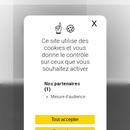
X
Masquer 
Sorry, the comment form is closed at this
time.
Ce site utilise des
cookies et vous
donne le contrôle
sur ceux que vous
souhaitez activer
Nos partenaires
(1)
Mesure d'audience
ORGANISATION
Tout accepter
C.INÉDIT
HÔTEL D’ENTREPRISES "LILLE DYNAMIC"