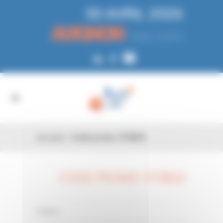
Panneau de gestion des cookies
30 AVRIL 2026
AVIGNON
PARC EXPO
Accueil
»
Code promo 1F3B20
CODE PROMO 1F3B20
26 FÉV
0 Comments
Posted in